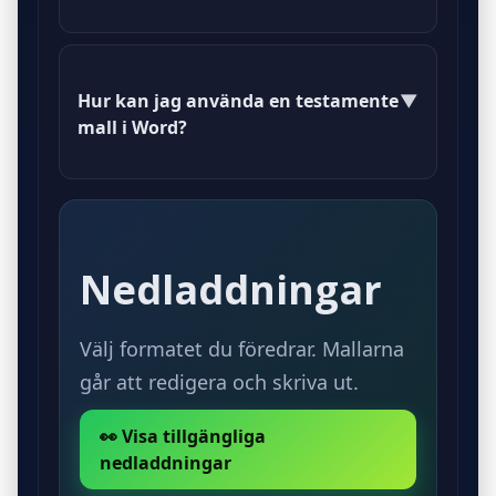
En mall för enskild egendom
fokuserar på individuell tillgång,
Hur kan jag använda en testamente
▼
medan en mall för sambo med barn
mall i Word?
tar hänsyn till gemensamma barn
och tillgångar.
Du kan ladda ner mallen i Word-
format och fylla i dina uppgifter
direkt i dokumentet.
Nedladdningar
Välj formatet du föredrar. Mallarna
går att redigera och skriva ut.
👀 Visa tillgängliga
nedladdningar