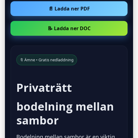
📄 Ladda ner PDF
📝 Ladda ner DOC
🔖 Ämne • Gratis nedladdning
Privaträtt
bodelning mellan
sambor
Bodelning mellan sambor är en viktig