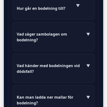
att man delar upp gemensam
▼
Hur går en bodelning till?
egendom vid separation eller
dödsfall.
En bodelning kan göras genom att
samborna kommer överens eller
Vad säger sambolagen om
▼
genom en bodelningsförrättare om
bodelning?
de inte kan enas.
Sambolagen reglerar hur egendom
ska delas vid separation och att
Vad händer med bodelningen vid
▼
gemensam bostad och bohag ska
dödsfall?
ingå i bodelningen.
Vid dödsfall ska bodelning göras
innan arvskiftet, och särkullbarn har
Kan man ladda ner mallar för
▼
rätt till sin del av arvet direkt.
bodelning?