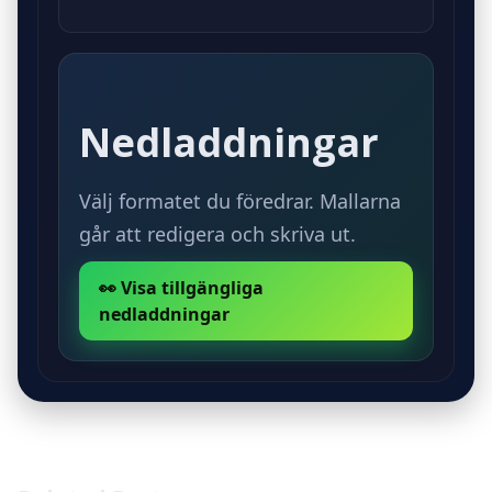
Ja, vi erbjuder nedladdning av
mallar och dokument för bodelning
i PDF och DOC-format.
Nedladdningar
Välj formatet du föredrar. Mallarna
går att redigera och skriva ut.
👀 Visa tillgängliga
nedladdningar