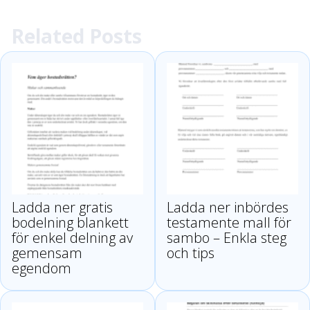
ner gratis mallar
ner mallar för
och tips för ditt
bouppteckning och
Related Posts
testamente
skifte
Ladda ner gratis
Ladda ner inbördes
bodelning blankett
testamente mall för
för enkel delning av
sambo – Enkla steg
gemensam
och tips
egendom