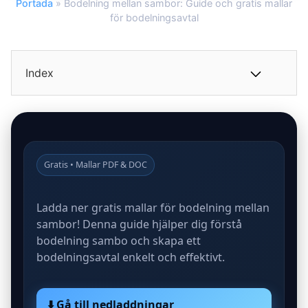
Portada
»
Bodelning mellan sambor: Guide och gratis mallar
för bodelningsavtal
Index
Gratis • Mallar PDF & DOC
Ladda ner gratis mallar för bodelning mellan
sambor! Denna guide hjälper dig förstå
bodelning sambo och skapa ett
bodelningsavtal enkelt och effektivt.
⬇️ Gå till nedladdningar