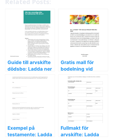
Related Posts:
Guide till arvskifte
Gratis mall för
dödsbo: Ladda ner
bodelning vid
gratis mallar och
skilsmässa – Ladda
tips för processen
ner och förenkla
processen!
Exempel på
Fullmakt för
testamente: Ladda
arvskifte: Ladda