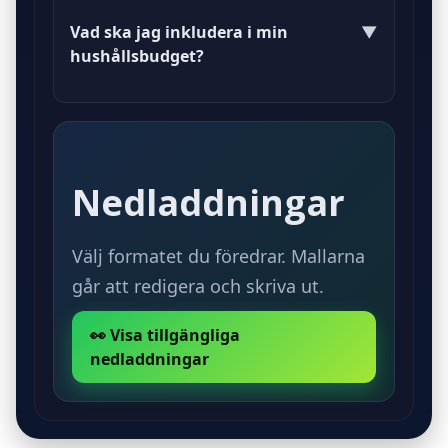
budgetmallen efter dina behov i
Vad ska jag inkludera i min
▼
DOC-format.
hushållsbudget?
Inkludera alla inkomster, fasta
kostnader och variabla utgifter.
Nedladdningar
Välj formatet du föredrar. Mallarna
går att redigera och skriva ut.
👀 Visa tillgängliga
nedladdningar