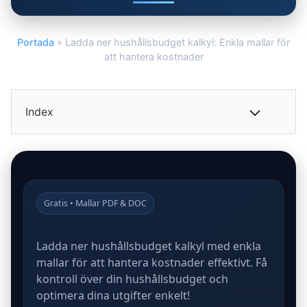
Portada
»
Ladda ner hushållsbudget kalkyl: Enkla mallar för
att hantera kostnader
Index
Gratis • Mallar PDF & DOC
Ladda ner hushållsbudget kalkyl med enkla
mallar för att hantera kostnader effektivt. Få
kontroll över din hushållsbudget och
optimera dina utgifter enkelt!