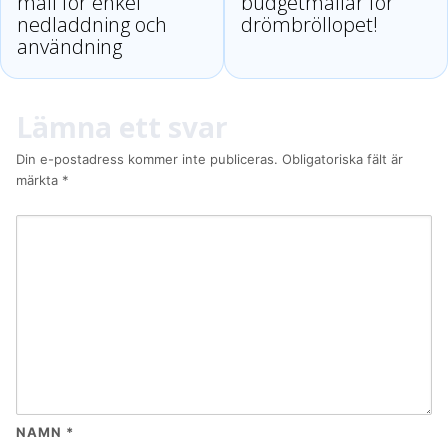
mall för enkel
budgetmallar för
nedladdning och
drömbröllopet!
användning
Lämna ett svar
Din e-postadress kommer inte publiceras.
Obligatoriska fält är
märkta
*
NAMN
*