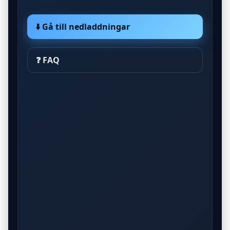
⬇️ Gå till nedladdningar
❓ FAQ