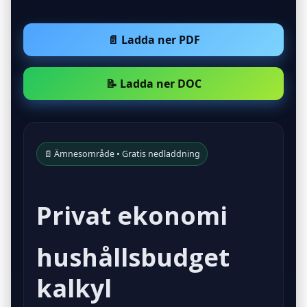
📄 Ladda ner PDF
📝 Ladda ner DOC
📄 Ämnesområde • Gratis nedladdning
Privat ekonomi
hushållsbudget
kalkyl