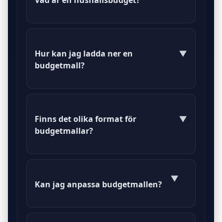
Vad är en hushållsbudget?
En hushållsbudget är en plan för att
hantera inkomster och utgifter i ett
Hur kan jag ladda ner en
▼
hushåll.
budgetmall?
Du kan ladda ner en budgetmall
genom att klicka på länken på vår
Finns det olika format för
▼
webbplats.
budgetmallar?
Ja, vi erbjuder budgetmallar i både
PDF och DOC-format.
▼
Kan jag anpassa budgetmallen?
Ja, du kan enkelt anpassa