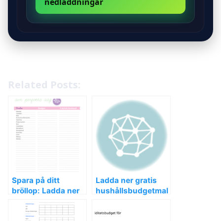
nedladdningar
Related Posts:
Spara på ditt
Ladda ner gratis
bröllop: Ladda ner
hushållsbudgetmal
budgetmallar för
lar för enkel
drömbröllopet!
budgetering i Excel