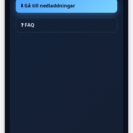
⬇️ Gå till nedladdningar
❓ FAQ