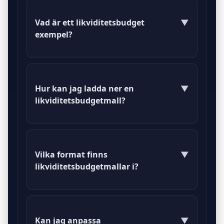
Vad är ett likviditetsbudget
▼
exempel?
Ett likviditetsbudget exempel visar
hur mycket pengar som förväntas
Hur kan jag ladda ner en
▼
komma in och gå ut under en viss
likviditetsbudgetmall?
period.
Du kan ladda ner en
likviditetsbudgetmall genom att
Vilka format finns
▼
klicka på länken på vår webbplats.
likviditetsbudgetmallar i?
Likviditetsbudgetmallar finns
tillgängliga i PDF och DOC-format.
Kan jag anpassa
▼