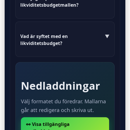
likviditetsbudgetmallen?
Ja, du kan enkelt anpassa
likviditetsbudgetmallen efter dina
Vad är syftet med en
▼
behov.
likviditetsbudget?
Syftet med en likviditetsbudget är
att planera och övervaka företagets
kassaflöde.
Nedladdningar
Välj formatet du föredrar. Mallarna
går att redigera och skriva ut.
👀 Visa tillgängliga