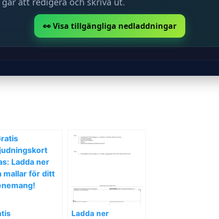
 går att redigera och skriva ut.
👀 Visa tillgängliga nedladdningar
tis
Ladda ner