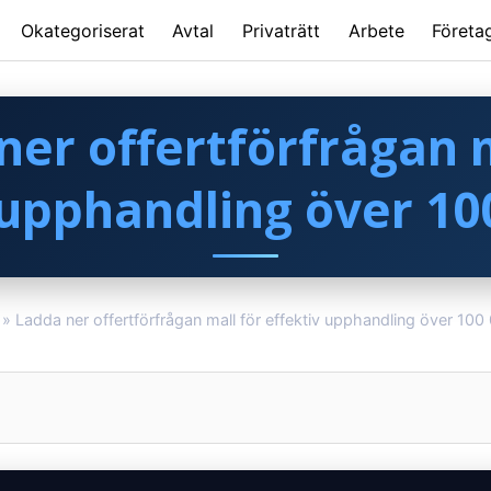
Okategoriserat
Avtal
Privaträtt
Arbete
Företa
ner offertförfrågan m
 upphandling över 10
»
Ladda ner offertförfrågan mall för effektiv upphandling över 10