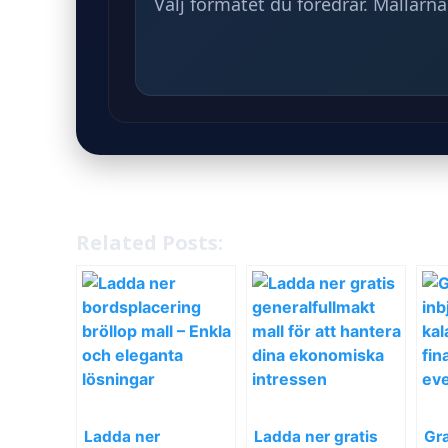
Välj formatet du föredrar. Mallarna
Related Posts:
Ladda ner
Ladda ner gratis
Gra