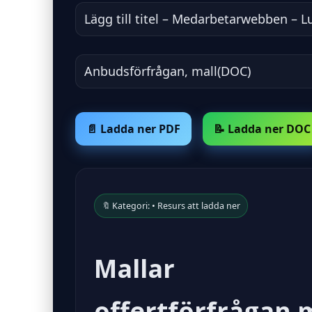
Lägg till titel – Medarbetarwebben – L
Anbudsförfrågan, mall(DOC)
📄 Ladda ner PDF
📝 Ladda ner DOC
🔖 Kategori: • Resurs att ladda ner
Mallar
offertförfrågan 