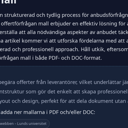
en strukturerad och tydlig process för anbudsförfrågn
offertförfrågan mall erbjuder en effektiv lösning fö
erställa att alla nödvändiga aspekter av anbudet täck
a artikel kommer vi att utforska fördelarna med att 
serad och professionell approach. Håll utkik, efters
förfrågan mall i både PDF- och DOC-format.
 begära offerter från leverantörer, vilket underlättar j
tstruktur som gör det enkelt att skapa professionel
ayout och design, perfekt för att dela dokument utan 
 ladda ner mallarna i PDF och/eller DOC:
arwebben – Lunds universitet