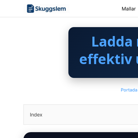
Skip
Mallar
to
content
Ladda 
effektiv
Portada
Index