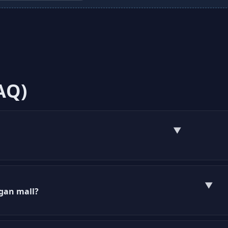
AQ)
▼
ormaterad dokument som hjälper dig att begära offerte
▼
ågan mall?
an mall genom att klicka på nedladdningslänken på v