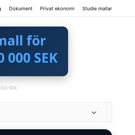
g
Dokument
Privat ekonomi
Studie mallar
all för
0 000 SEK
0 000 SEK