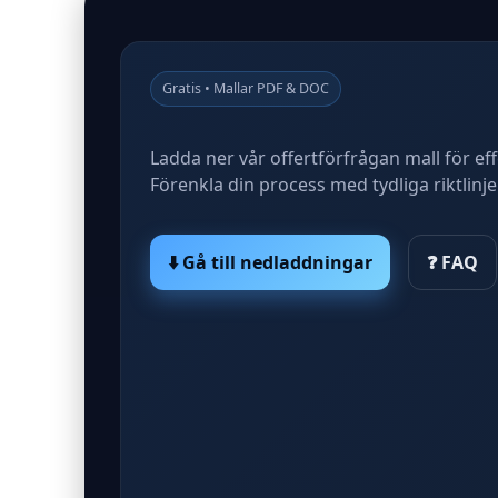
Gratis • Mallar PDF & DOC
Ladda ner vår offertförfrågan mall för ef
Förenkla din process med tydliga riktlinj
⬇️ Gå till nedladdningar
❓ FAQ