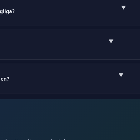
▼
ngliga?
 PDF och DOC-format.
▼
da ner.
▼
len?
efter dina behov i ett ordbehandlingsprogram.