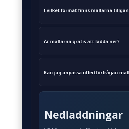
I vilket format finns mallarna tillgä
Mallarna finns tillgängliga i både
Är mallarna gratis att ladda ner?
Ja, alla våra mallar är gratis att lad
Kan jag anpassa offertförfrågan mal
Ja, du kan enkelt anpassa mallen 
Nedladdningar