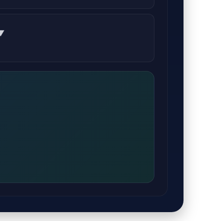
cialstyrelsens riktlinjer.
▼