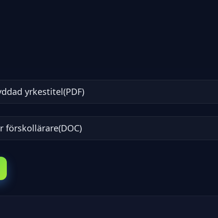
yddad yrkestitel(PDF)
er förskollärare(DOC)