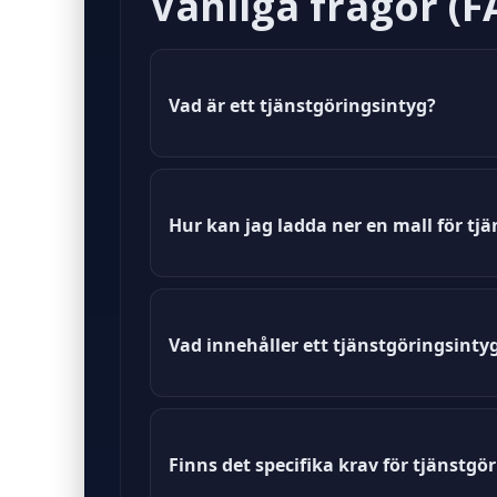
Vanliga frågor (F
Vad är ett tjänstgöringsintyg?
Ett tjänstgöringsintyg är ett dok
område.
Hur kan jag ladda ner en mall för tj
Du kan ladda ner en mall för tjäns
Vad innehåller ett tjänstgöringsintyg
Ett tjänstgöringsintyg från Socia
Finns det specifika krav för tjänstgö