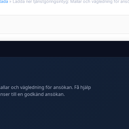
tada
»
Ladda ner tjänstgöringsintyg: Mallar och vägledning för ans
llar och vägledning för ansökan. Få hjälp
hanser till en godkänd ansökan.