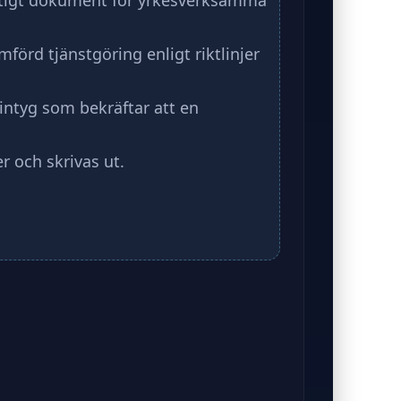
 viktigt dokument för yrkesverksamma
förd tjänstgöring enligt riktlinjer
t intyg som bekräftar att en
r och skrivas ut.