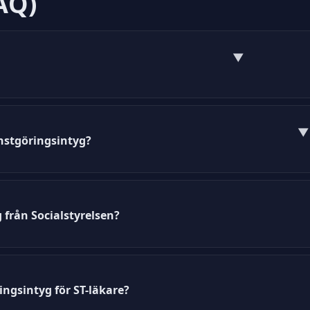
AQ)
▼
ument som bekräftar en persons arbetslivserfarenhet 
▼
änstgöringsintyg?
tgöringsintyg direkt från vår webbplats i PDF- eller 
 från Socialstyrelsen?
lstyrelsen innehåller information om genomförd utbil
ringsintyg för ST-läkare?