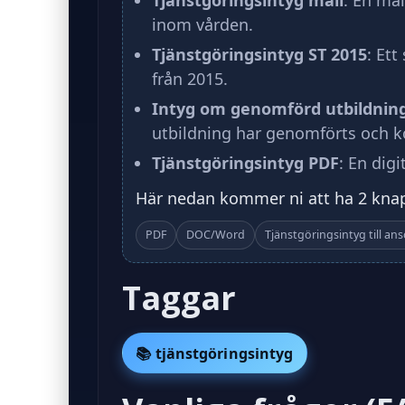
Tjänstgöringsintyg mall
: En mal
inom vården.
Tjänstgöringsintyg ST 2015
: Ett
från 2015.
Intyg om genomförd utbildning
utbildning har genomförts och k
Tjänstgöringsintyg PDF
: En dig
Här nedan kommer ni att ha 2 knapp
PDF
DOC/Word
Tjänstgöringsintyg till a
Taggar
📚 tjänstgöringsintyg