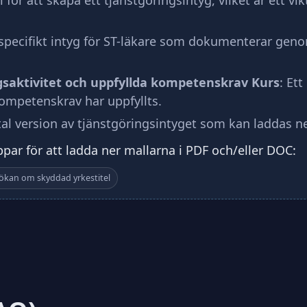
l för att skapa ett tjänstgöringsintyg, vilket är ett
 specifikt intyg för ST-läkare som dokumenterar genom
saktivitet och uppfyllda kompetenskrav Kurs
: Et
ompetenskrav har uppfyllts.
ital version av tjänstgöringsintyget som kan laddas ne
ar för att ladda ner mallarna i PDF och/eller DOC:
nsökan om skyddad yrkestitel