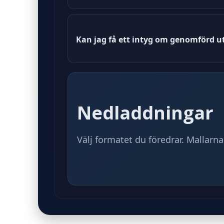
Ja, det finns specifika krav för tjä
Kan jag få ett intyg om genomförd ut
Ja, du kan begära ett intyg om gen
Nedladdningar
Välj formatet du föredrar. Mallarna