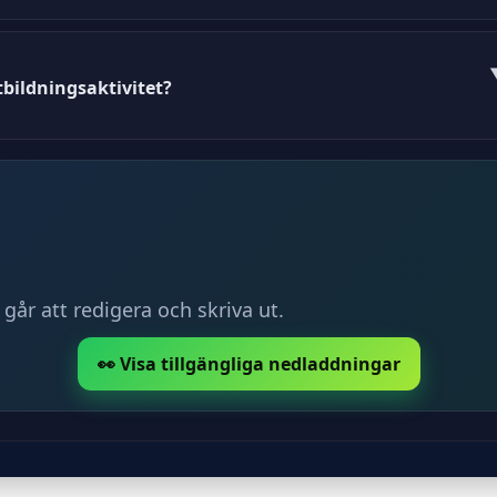
nstgöringsintyg för ST-läkare som måste följas enligt So
bildningsaktivitet?
omförd utbildningsaktivitet via vår webbplats.
 går att redigera och skriva ut.
👀 Visa tillgängliga nedladdningar