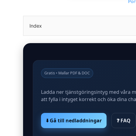
Por
Index
Gratis • Mallar PDF & DOC
Ladda ner tjänstgöringsintyg med våra ma
att fylla i intyget korrekt och öka dina c
⬇️ Gå till nedladdningar
❓ FAQ