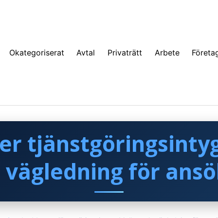
Okategoriserat
Avtal
Privaträtt
Arbete
Företa
er tjänstgöringsintyg
 vägledning för ans