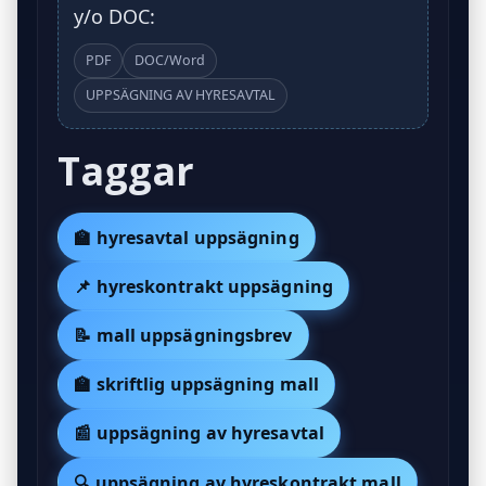
y/o DOC:
PDF
DOC/Word
UPPSÄGNING AV HYRESAVTAL
Taggar
🏫 hyresavtal uppsägning
📌 hyreskontrakt uppsägning
📝 mall uppsägningsbrev
🏫 skriftlig uppsägning mall
📰 uppsägning av hyresavtal
🔍 uppsägning av hyreskontrakt mall