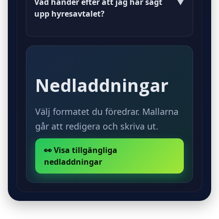
Vad händer efter att jag har sagt
▼
kan underlätta processen.
upp hyresavtalet?
Efter uppsägning kommer
hyresvärden att bekräfta
mottagandet och informera om
Nedladdningar
eventuella steg som behöver vidtas.
Välj formatet du föredrar. Mallarna
går att redigera och skriva ut.
👀 Visa tillgängliga
nedladdningar