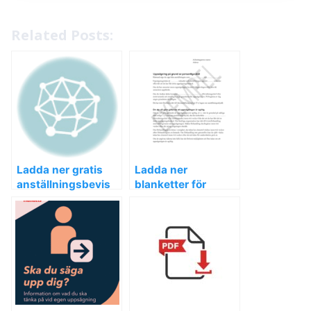
Related Posts:
Ladda ner gratis
Ladda ner
anställningsbevis
blanketter för
blankett och mallar
uppsägning och
för
mallar för enkel
anställningsintyg
hantering