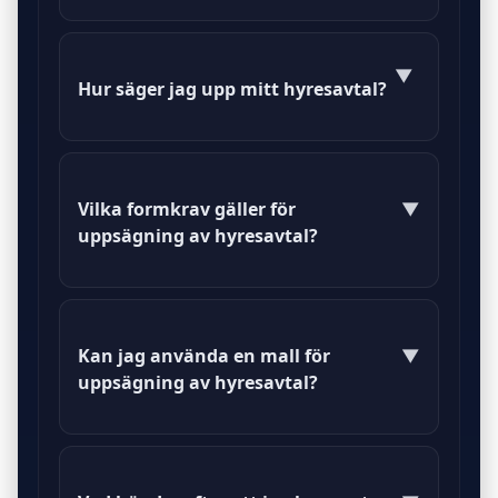
En hyresavtal uppsägning är en
formell process där en hyresgäst
▼
Hur säger jag upp mitt hyresavtal?
eller hyresvärd avslutar ett
hyresavtal.
Du kan säga upp ditt hyresavtal
genom att skicka en skriftlig
Vilka formkrav gäller för
▼
uppsägning till din hyresvärd.
uppsägning av hyresavtal?
Uppsägningen måste vara skriftlig
och innehålla information om
Kan jag använda en mall för
▼
hyresgästens och hyresvärdens
uppsägning av hyresavtal?
namn samt datum.
Ja, det finns flera mallar tillgängliga
för uppsägning av hyresavtal som