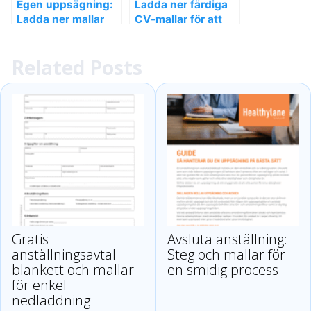
Egen uppsägning:
Ladda ner färdiga
Ladda ner mallar
CV-mallar för att
och viktiga tips för
skapa ditt perfekta
en smidig process
CV snabbt!
Related Posts
Gratis
Avsluta anställning:
anställningsavtal
Steg och mallar för
blankett och mallar
en smidig process
för enkel
nedladdning