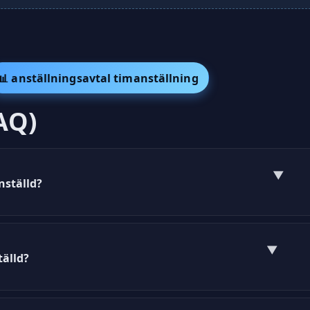
📊 anställningsavtal timanställning
AQ)
▼
nställd?
ld är ett juridiskt dokument som reglerar villkoren fö
▼
tälld?
, arbetsmiljö och vissa förmåner enligt lag och kollek