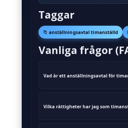
Taggar
📁 anställningsavtal timanställd
Vanliga frågor (F
Vad är ett anställningsavtal för tima
Ett anställningsavtal för timanstäl
Vilka rättigheter har jag som timans
Som timanställd har du rätt till lön