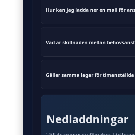
Hur kan jag ladda ner en mall för an
Du kan ladda ner en mall för anstäl
Vad är skillnaden mellan behovsanst
Behovsanställning är flexibel och b
ersätta en annan anställd.
Gäller samma lagar för timanställda 
Ja, timanställda omfattas av samma 
Nedladdningar