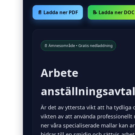
📄 Ladda ner PDF
📝 Ladda ner DOC
📄 Ämnesområde • Gratis nedladdning
Arbete
anställningsavtal
Är det av yttersta vikt att ha tydlig
vikten av att använda professionellt
ner våra specialiserade mallar kan arb
bidrar till en smidig och rättvis arb