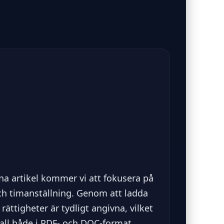
enna artikel kommer vi att fokusera på
och timanställning. Genom att ladda
rättigheter är tydligt angivna, vilket
 mall både i PDF- och DOC-format,