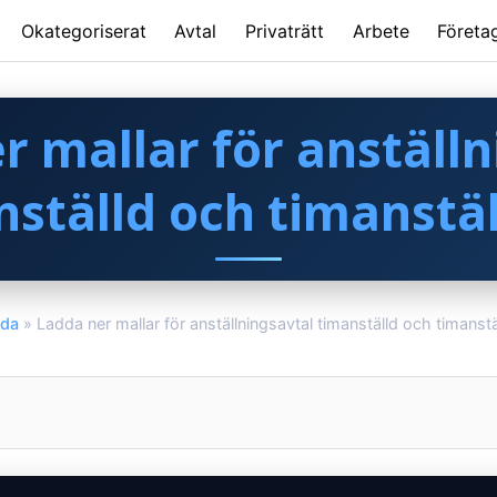
Okategoriserat
Avtal
Privaträtt
Arbete
Företa
r mallar för anställn
nställd och timanstäl
ada
»
Ladda ner mallar för anställningsavtal timanställd och timanstä