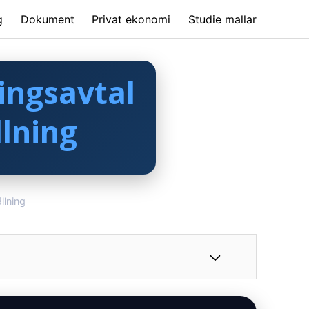
g
Dokument
Privat ekonomi
Studie mallar
ingsavtal
lning
llning