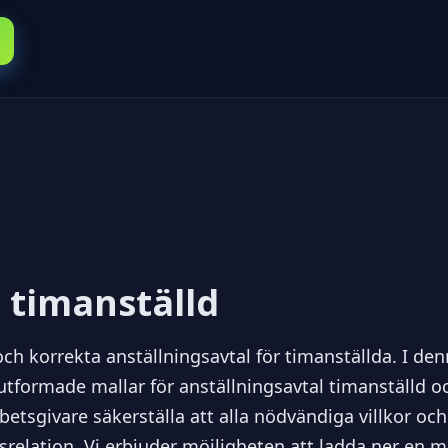
 timanställd
a och korrekta anställningsavtal för timanställda. I d
 utformade mallar för anställningsavtal timanställd 
etsgivare säkerställa att alla nödvändiga villkor och 
etsrelation. Vi erbjuder möjligheten att ladda ner en