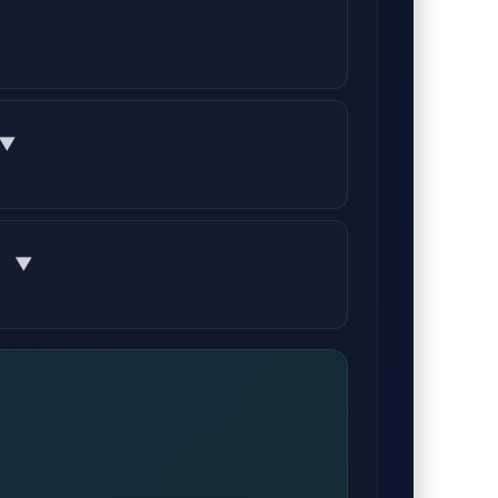
C-format.
▼
illfällig anställning för att
▼
villkor kan variera.